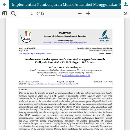
Implementasi Pembelajaran Musik Ansambel Menggunakan Metode Drill pada Siswa Kelas IX SMP Negeri 1 Bulakamba